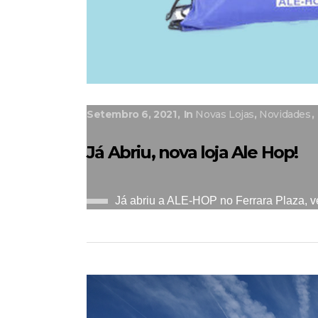
Setembro 6, 2021
In
Novas Lojas
,
Novidades
Já Abriu, nova loja Ale Hop!
Já abriu a ALE-HOP no Ferrara Plaza, ven