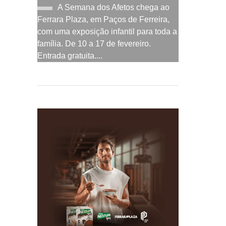
A Semana dos Afetos chega ao
Ferrara Plaza, em Paços de Ferreira,
com uma exposição infantil para toda a
família. De 10 a 17 de fevereiro.
Entrada gratuita....