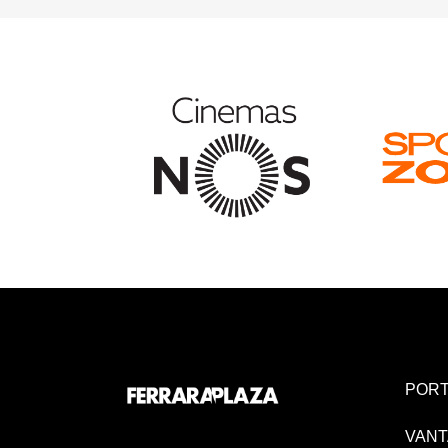
PORT
VANT