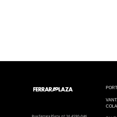
PORT
VANT
COL
Rua Ferrara Plaza, nº 36 4590-046