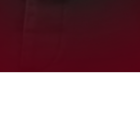
Celebre o
Amor no
Ferrara