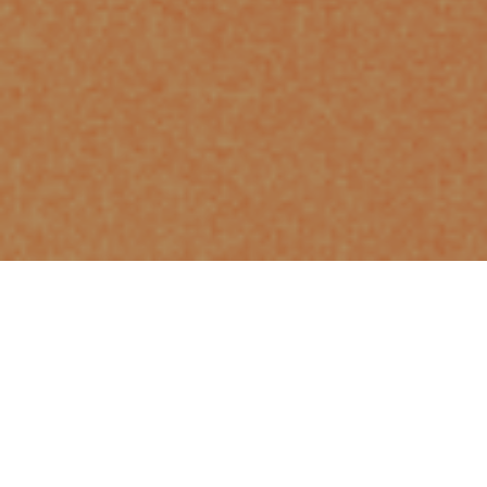
𝗖𝗲𝗹𝗲𝗯𝗿𝗲 𝗼 𝗗𝗶𝗮
𝗠𝘂𝗻𝗱𝗶𝗮𝗹 𝗱𝗮
𝗠𝘂́𝘀𝗶𝗰𝗮 𝗻𝗼