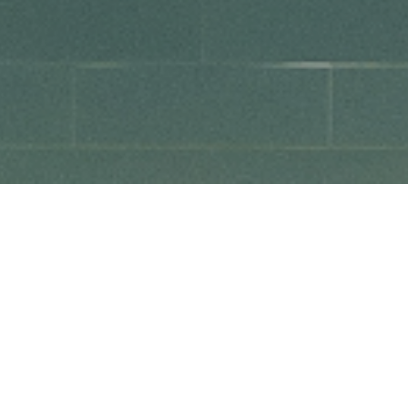
Camada já
abriu portas no
Ferrara Plaza!