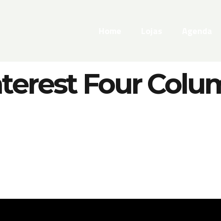
Home
Lojas
Agenda
nterest Four Colu